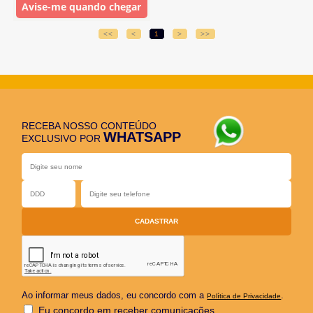
Avise-me quando chegar
<<
<
1
>
>>
RECEBA NOSSO CONTEÚDO
WHATSAPP
EXCLUSIVO POR
Ao informar meus dados, eu concordo com a
.
Política de Privacidade
Eu concordo em receber comunicações.