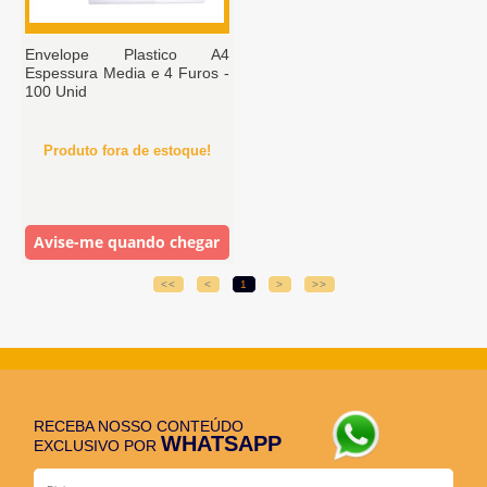
Envelope Plastico A4
Espessura Media e 4 Furos -
100 Unid
Produto fora de estoque!
Avise-me quando chegar
<<
<
1
>
>>
RECEBA NOSSO CONTEÚDO
WHATSAPP
EXCLUSIVO POR