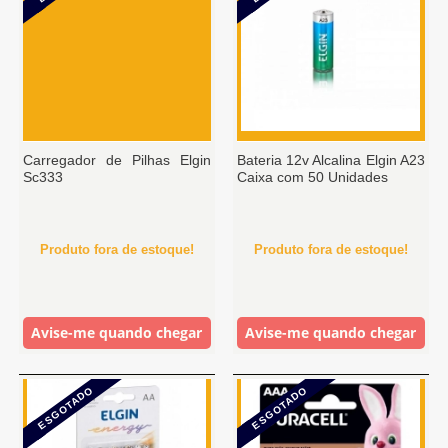
Carregador de Pilhas Elgin
Bateria 12v Alcalina Elgin A23
Sc333
Caixa com 50 Unidades
Produto fora de estoque!
Produto fora de estoque!
Avise-me quando chegar
Avise-me quando chegar
ESGOTADO
ESGOTADO