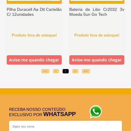
Pilha Duracell Aa Dtl Cartelão
Bateria de Litio Cr2032 3v
C/ 12unidades
Moeda 5un Go Tech
Produto fora de estoque!
Produto fora de estoque!
Avise-me quando chegar
Avise-me quando chegar
<<
<
1
>
>>
RECEBA NOSSO CONTEÚDO
WHATSAPP
EXCLUSIVO POR