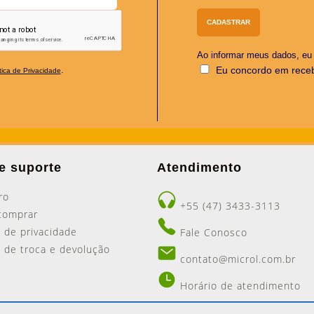
Ao informar meus dados, e
Eu concordo em rece
.
tica de Privacidade
e suporte
Atendimento
ro
+55 (47) 3433-3113
comprar
a de privacidade
Fale Conosco
ca de troca e devolução
contato@microl.com.br
Horário de atendimento