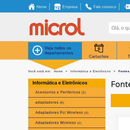
Home
Empresa
Fale conosco
Veja todos os
departamentos
Cartuchos
T
Você está em:
Home
Informática e Eletrônicos
Fontes
Font
Informática e Eletrônicos
Acessorios e Perifericos
(2)
adaptadores
(8)
Adaptadores Pci Wireless
(3)
Adaptadores Wireless
(1)