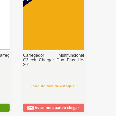
Carregador Multifuncional
arreg
C3tech Charger Duo Plus Uc-
201
Produto fora de estoque!
Avise-me quando chegar