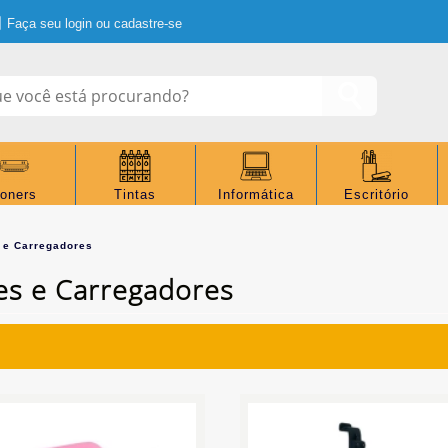
Faça seu login ou cadastre-se
oners
Tintas
Informática
Escritório
 e Carregadores
es e Carregadores