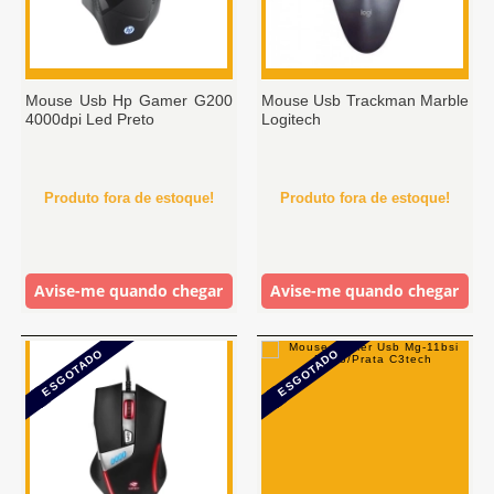
Mouse Usb Hp Gamer G200
Mouse Usb Trackman Marble
4000dpi Led Preto
Logitech
Produto fora de estoque!
Produto fora de estoque!
Avise-me quando chegar
Avise-me quando chegar
ESGOTADO
ESGOTADO