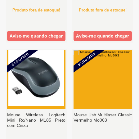
Produto fora de estoque!
Produto fora de estoque!
Avise-me quando chegar
Avise-me quando chegar
ESGOTADO
ESGOTADO
Mouse Wireless Logitech
Mouse Usb Multilaser Classic
Mini Rc/Nano M185 Preto
Vermelho Mo003
com Cinza