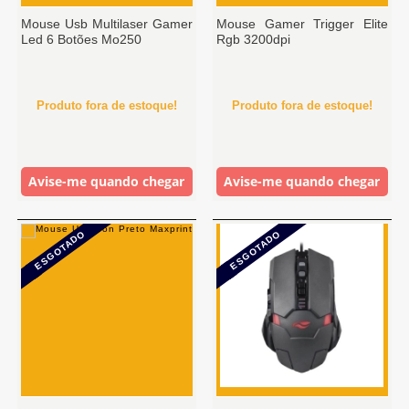
Mouse Usb Multilaser Gamer
Mouse Gamer Trigger Elite
Led 6 Botões Mo250
Rgb 3200dpi
Produto fora de estoque!
Produto fora de estoque!
Avise-me quando chegar
Avise-me quando chegar
ESGOTADO
ESGOTADO