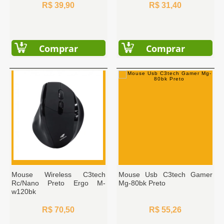
R$ 39,90
R$ 31,40
Comprar
Comprar
Mouse Wireless C3tech
Mouse Usb C3tech Gamer
Rc/Nano Preto Ergo M-
Mg-80bk Preto
w120bk
R$ 70,50
R$ 55,26