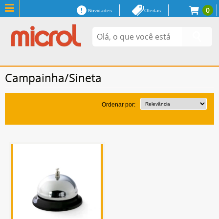
0
Novidades
Ofertas
Campainha/Sineta
Ordenar por: